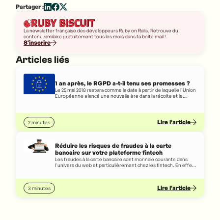
Partager :
La newsletter française des développeurs Ruby on Rails. Retrouve du
contenu similaire gratuitement tous les mois dans ta boîte mail !
S'inscrire
Articles liés
1 an après, le RGPD a-t-il tenu ses promesses ?
Le 25 mai 2018 restera comme la date à partir de laquelle l’Union
Européenne a lancé une nouvelle ère dans la récolte et le
traitement des données personnelles. Pour faire face aux
GAFA et aux entreprises qui, en échange de services toujours
plus personnalisés, collectent toujours plus d’informations sur
les individus, l’UE s’est dotée d’un arsenal inédit et se pose en
Lire l'article
2 minutes
protecteur de la vie privée.
Réduire les risques de fraudes à la carte
bancaire sur votre plateforme fintech
Les fraudes à la carte bancaire sont monnaie courante dans
l'univers du web et particulièrement chez les fintech. En effet,
les escrocs redoublent d'ingéniosité quand il s'agit d'arnaquer
les internautes par diverses moyens, qu'il s'agisse d'un
hacking ou d'une campagne de phishing.
Lire l'article
3 minutes