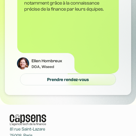
e.
notamment grâce à la connaissance
Ca
précise de la finance par leurs équipes.
ra
ap
pe
Ellen Hombreux
DGA, Wiseed
Prendre rendez-vous
81 rue Saint-Lazare
75009, Paris