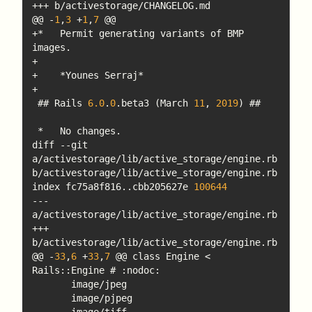
@@ -
1
,
3
 +
1
,
7
+*   Permit generating variants of BMP 
 ## Rails 
6.0
.
0
.beta3 (March 
11
, 
2019
diff --git 
a/activestorage/lib/active_storage/engine.rb 
index fc75a8f816..cbb205627e 
100644
--- 
+++ 
@@ -
33
,
6
 +
33
,
7
 @@ class Engine < 