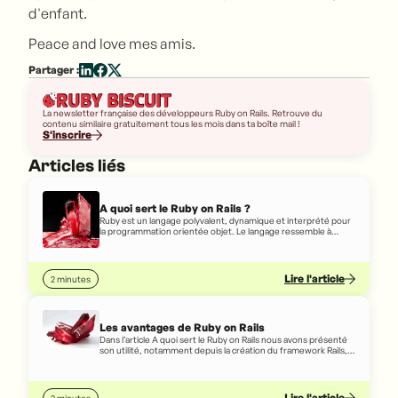
d'enfant.
Peace and love mes amis.
Partager :
La newsletter française des développeurs Ruby on Rails. Retrouve du
contenu similaire gratuitement tous les mois dans ta boîte mail !
S'inscrire
Articles liés
A quoi sert le Ruby on Rails ?
Ruby est un langage polyvalent, dynamique et interprété pour
la programmation orientée objet. Le langage ressemble à
l'anglais écrit, de sorte que même une personne qui ne sait pas
vraiment coder peut, dans une certaine mesure, comprendre
le code écrit en Ruby.
Lire l'article
2 minutes
Les avantages de Ruby on Rails
Dans l’article A quoi sert le Ruby on Rails nous avons présenté
son utilité, notamment depuis la création du framework Rails,
ainsi que quelques entreprises qui l’utilisent en France et dans
le monde
Lire l'article