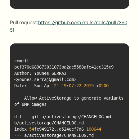
Pull request:
https://github.com/rails/rails/pull/360
51
commit 
Author: Younes SERRAJ 
Date:   Sun Apr 
21
19
:
07
:
22
2019
 +
0200
    Allow ActiveStorage to generate variants 
diff --git a/activestorage/CHANGELOG.md 
index 
54
fc949172..d524ecf7d6 
100644