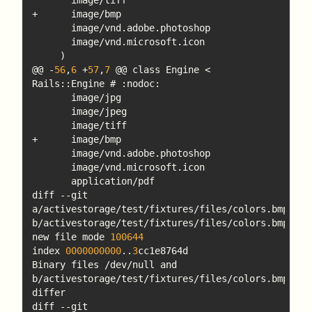
@@ -
56
,
6
 +
57
,
7
 @@ class Engine < 
diff --git 
a/activestorage/test/fixtures/files/colors.bmp 
new file mode 
100644
index 
0000000000
..
3
Binary files /dev/null and 
b/activestorage/test/fixtures/files/colors.bmp 
diff --git 