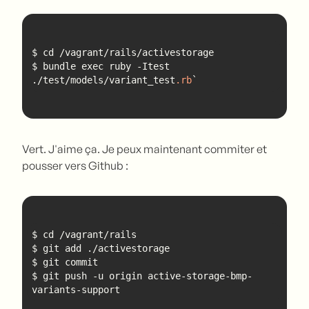
$ bundle exec ruby -Itest 
./test/models/variant_test
.rb
`
Vert. J'aime ça. Je peux maintenant commiter et
pousser vers Github :
$ git push -u origin active-storage-bmp-
variants-support