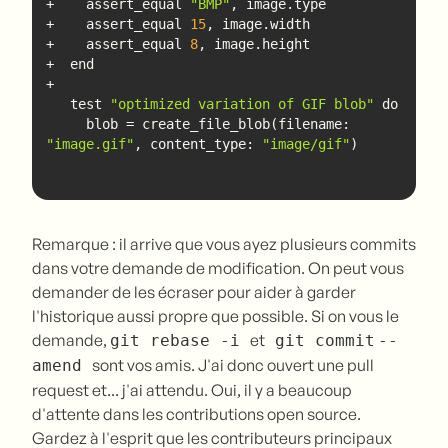
+    assert_equal 
"BMP"
+    assert_equal 
15
+    assert_equal 
8
   test 
"optimized variation of GIF blob"
     blob = create_file_blob(filename: 
"image.gif"
, content_type: 
"image/gif"
)
Remarque : il arrive que vous ayez plusieurs commits
dans votre demande de modification. On peut vous
demander de les écraser pour aider à garder
l'historique aussi propre que possible. Si on vous le
demande,
et
git rebase -i
git commit
--
sont vos amis. J'ai donc ouvert une pull
amend
request et... j'ai attendu. Oui, il y a beaucoup
d'attente dans les contributions open source.
Gardez à l'esprit que les contributeurs principaux