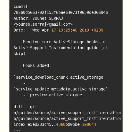
commit 
Author: Younes SERRAJ 
Date:   Wed Apr 
17
19
:
25
:
46
2019
 +
0200
    Mention more ActiveStorage hooks in 
Active Support Instrumentation guide [ci 
    - 
    - 
diff --git 
a/guides/source/active_support_instrumentation.md 
index e5ed283c45..
4868
b00bbe 
100644
--- 