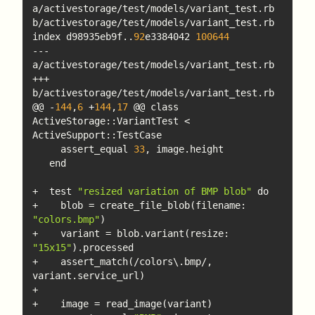
a/activestorage/test/models/variant_test.rb 
index d98935eb9f..
92
e3384042 
100644
--- 
+++ 
@@ -
144
,
6
 +
144
,
17
 @@ class 
ActiveStorage::VariantTest < 
     assert_equal 
33
+  test 
"resized variation of BMP blob"
+    blob = create_file_blob(filename: 
"colors.bmp"
+    variant = blob.variant(resize: 
"15x15"
+    assert_match(/colors\.bmp/, 