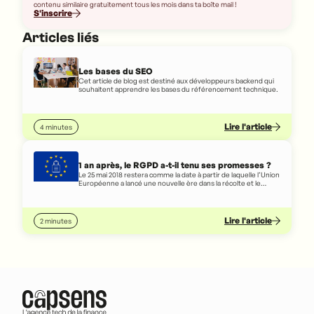
contenu similaire gratuitement tous les mois dans ta boîte mail !
S'inscrire
Articles liés
Les bases du SEO
Cet article de blog est destiné aux développeurs backend qui
souhaitent apprendre les bases du référencement technique.
Lire l'article
4 minutes
1 an après, le RGPD a-t-il tenu ses promesses ?
Le 25 mai 2018 restera comme la date à partir de laquelle l’Union
Européenne a lancé une nouvelle ère dans la récolte et le
traitement des données personnelles. Pour faire face aux
GAFA et aux entreprises qui, en échange de services toujours
plus personnalisés, collectent toujours plus d’informations sur
les individus, l’UE s’est dotée d’un arsenal inédit et se pose en
Lire l'article
2 minutes
protecteur de la vie privée.