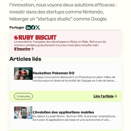
l’innovation, nous voyons deux solutions efficaces :
investir dans des startups comme Nintendo,
héberger un “startups studio” comme Google.
Partager :
La newsletter française des développeurs Ruby on Rails. Retrouve du
contenu similaire gratuitement tous les mois dans ta boîte mail !
S'inscrire
Articles liés
Hackathon Pokemon GO
Lorsque nous avons découvert un Pokestop en plein milieu de
nos bureaux et observé la moitié de l’équipe en train de lancer
des Pokeballs sur la machine à café, nous nous sommes dit qu’il
fallait absolument faire quelque chose de Pokemon GO.
Lire l'article
3 minutes
L’évolution des applications mobiles
Au début il y avait Simon. Sorti en 1992, le premier smartphone,
livré avec 10 applications de base et une autonomie d’une
heure, ne se sera vendu qu’à 50.000 unités. “Dispatchit” fut la
seule application développée par un tiers pour Simon,
commercialisée à 3.300$.