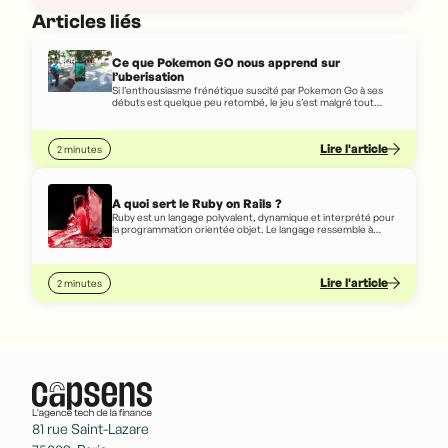
Articles liés
Ce que Pokemon GO nous apprend sur
l’uberisation
Si l’enthousiasme frénétique suscité par Pokemon Go à ses
débuts est quelque peu retombé, le jeu s’est malgré tout
imposé comme une référence du jeu vidéo mobile et génère
toujours des revenus considérables : plus d’un demi milliard de
dollars de revenus depuis son lancement en juillet 2016 !
Lire l'article
2 minutes
A quoi sert le Ruby on Rails ?
Ruby est un langage polyvalent, dynamique et interprété pour
la programmation orientée objet. Le langage ressemble à
l'anglais écrit, de sorte que même une personne qui ne sait pas
vraiment coder peut, dans une certaine mesure, comprendre
le code écrit en Ruby.
Lire l'article
2 minutes
81 rue Saint-Lazare