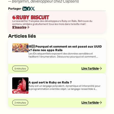
—
Benjamin, développeur chez Capsens
Partager :
La newsletter française des développeurs Ruby on Rails. Retrouve du
contenu similaire gratuitement tous les mois dans ta boîte mail !
S'inscrire
Articles liés
🍪🆔 Pourquoi et comment on est passé aux UUID
v7 dans nos apps Rails
Les IDs séquentiels exposent des données sensibles et
facilitent l'énumeration. Découvrez pourquoi et comment
Capsens est passé aux UUID v7 dans ses apps Rails.
Lire l'article
5 minutes
A quoi sert le Ruby on Rails ?
Ruby est un langage polyvalent, dynamique et interprété pour
la programmation orientée objet. Le langage ressemble à
l'anglais écrit, de sorte que même une personne qui ne sait pas
vraiment coder peut, dans une certaine mesure, comprendre
le code écrit en Ruby.
Lire l'article
2 minutes