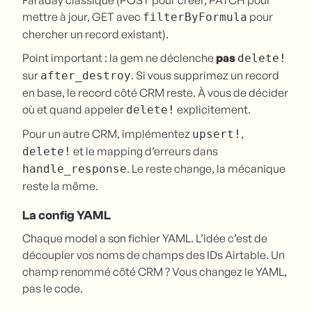
Faraday classique (POST pour créer, PATCH pour
mettre à jour, GET avec
pour
filterByFormula
chercher un record existant).
Point important : la gem ne déclenche
pas
delete!
sur
. Si vous supprimez un record
after_destroy
en base, le record côté CRM reste. À vous de décider
où et quand appeler
explicitement.
delete!
Pour un autre CRM, implémentez
,
upsert!
et le mapping d’erreurs dans
delete!
. Le reste change, la mécanique
handle_response
reste la même.
La config YAML
Chaque model a son fichier YAML. L’idée c’est de
découpler vos noms de champs des IDs Airtable. Un
champ renommé côté CRM ? Vous changez le YAML,
pas le code.