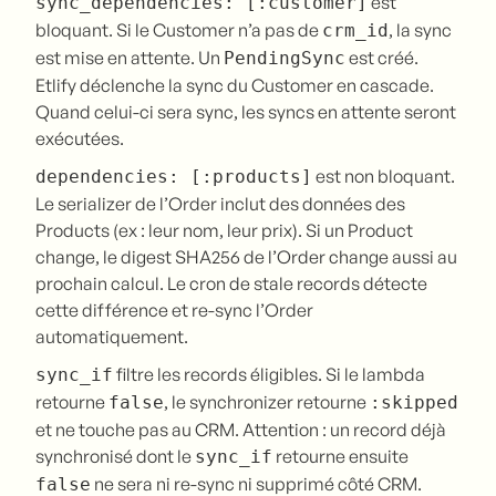
est
sync_dependencies: [:customer]
bloquant. Si le Customer n’a pas de
, la sync
crm_id
est mise en attente. Un
est créé.
PendingSync
Etlify déclenche la sync du Customer en cascade.
Quand celui-ci sera sync, les syncs en attente seront
exécutées.
est non bloquant.
dependencies: [:products]
Le serializer de l’Order inclut des données des
Products (ex : leur nom, leur prix). Si un Product
change, le digest SHA256 de l’Order change aussi au
prochain calcul. Le cron de stale records détecte
cette différence et re-sync l’Order
automatiquement.
filtre les records éligibles. Si le lambda
sync_if
retourne
, le synchronizer retourne
false
:skipped
et ne touche pas au CRM. Attention : un record déjà
synchronisé dont le
retourne ensuite
sync_if
ne sera ni re-sync ni supprimé côté CRM.
false