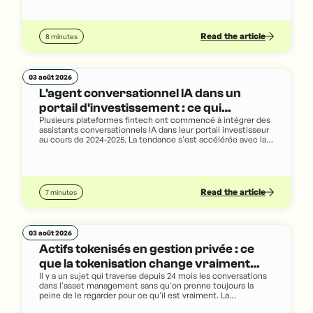
Read the article
8 minutes
03 août 2026
L'agent conversationnel IA dans un
portail d'investissement : ce qui
Plusieurs plateformes fintech ont commencé à intégrer des
distingue l'information du conseil
assistants conversationnels IA dans leur portail investisseur
au cours de 2024-2025. La tendance s'est accélérée avec la
disponibilité des grands modèles de langage à des prix qui
rendent le déploiement viable, et avec les progrès de qualité
qui rendent ces assistants réellement utiles. Le mouvement
est en train de se généraliser, mais il pose une question
réglementaire que peu d'articles traitent avec la précision
Read the article
7 minutes
qu'elle mérite.
03 août 2026
Actifs tokenisés en gestion privée : ce
que la tokenisation change vraiment
Il y a un sujet qui traverse depuis 24 mois les conversations
dans l'infrastructure d'une société de
dans l'asset management sans qu'on prenne toujours la
gestion privée
peine de le regarder pour ce qu'il est vraiment. La
tokenisation des actifs réels, longtemps associée au buzz