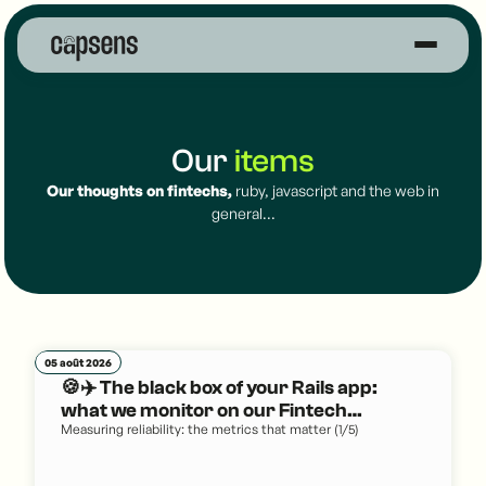
Our
items
Our thoughts on fintechs,
ruby, javascript and the web in
general...
05 août 2026
🍪✈️ The black box of your Rails app:
what we monitor on our Fintech
Measuring reliability: the metrics that matter (1/5)
platforms